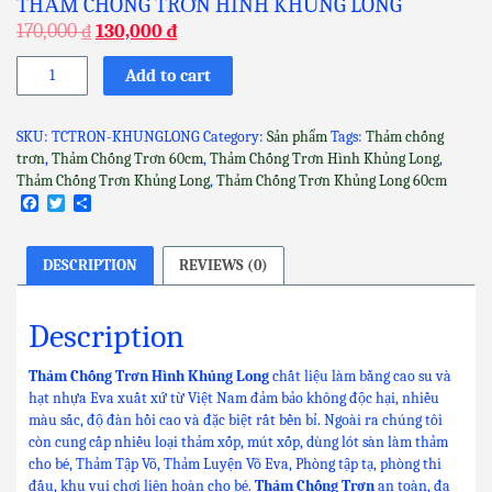
THẢM CHỐNG TRƠN HÌNH KHỦNG LONG
170,000
₫
130,000
₫
Thảm
Add to cart
Chống
Trơn
Hình
SKU:
TCTRON-KHUNGLONG
Category:
Sản phẩm
Tags:
Thảm chống
Khủng
trơn
,
Thảm Chống Trơn 60cm
,
Thảm Chống Trơn Hình Khủng Long
,
Long
Thảm Chống Trơn Khủng Long
,
Thảm Chống Trơn Khủng Long 60cm
quantity
Facebook
Twitter
Share
DESCRIPTION
REVIEWS (0)
Description
Thảm Chống Trơn Hình Khủng Long
chất liệu làm bằng cao su và
hạt nhựa Eva xuất xứ từ Việt Nam đảm bảo không độc hại, nhiều
màu sắc, độ đàn hồi cao và đặc biệt rất bền bỉ. Ngoài ra chúng tôi
còn cung cấp nhiều loại thảm xốp, mút xốp, dùng lót sàn làm thảm
cho bé, Thảm Tập Võ, Thảm Luyện Võ Eva, Phòng tập tạ, phòng thi
đấu, khu vui chơi liên hoàn cho bé.
Thảm Chống Trơn
an toàn, đa