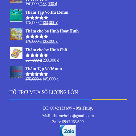
140,000
₫
85,000
₫
Rated
5.00
out of 5
Thảm Tập Võ 1m 16mm
175,000
₫
130,000
₫
Rated
5.00
out of 5
Thảm cho bé Hình Hoạt Hình
170,000
₫
135,000
₫
Rated
5.00
out of 5
Thảm cho bé Hình Chữ
364,000
₫
230,000
₫
Rated
5.00
out of 5
Thảm Tập Võ 16mm
175,000
₫
145,000
₫
Rated
5.00
out of 5
HỖ TRỢ MUA SỐ LƯỢNG LỚN
ĐT: 0942 133 699 –
Ms.Thủy
;
Mail: thamchobe@gmail.com
Zalo: 0942 133 699