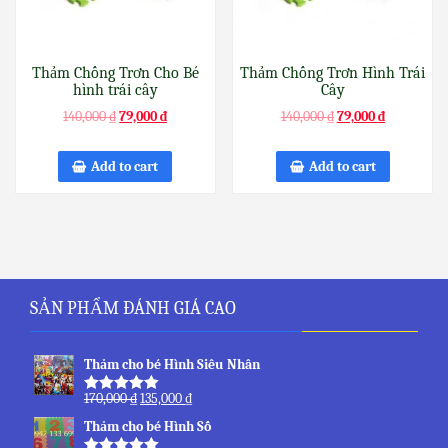
Thảm Chống Trơn Cho Bé
Thảm Chống Trơn Hình Trái
hình trái cây
Cây
140,000
₫
79,000
₫
140,000
₫
79,000
₫
Add to cart
Add to cart
SẢN PHẨM ĐÁNH GIÁ CAO
Thảm cho bé Hình Siêu Nhân
170,000
₫
135,000
₫
Rated
5.00
out of 5
Thảm cho bé Hình Số