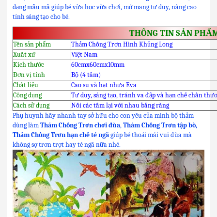
dạng mẫu mã giúp bé vừa học vừa chơi, mở mang tư duy, nâng cao
tính sáng tạo cho bé.
THÔNG TIN SẢN PHẨ
Tên sản phẩm
Thảm Chống Trơn Hình Khủng Long
Xuất xứ
Việt Nam
Kích thước
60cmx60cmx10mm
Đơn vị tính
Bộ (4 tấm)
Chất liệu
Cao su và hạt nhựa Eva
Công dụng
Tư duy, sáng tạo, tránh va đập và hạn chế chấn thư
Cách sử dụng
Nối các tấm lại với nhau bằng răng
Phụ huynh hãy nhanh tay sở hữu cho con yêu của mình bộ thảm
dùng làm
Thảm Chống Trơn chơi đùa
,
Thảm Chống Trơn tập bò
,
Thảm Chống Trơn hạn chế té ngã
giúp bé thoải mái vui đùa mà
không sợ trơn trợt hay té ngã nữa nhé.