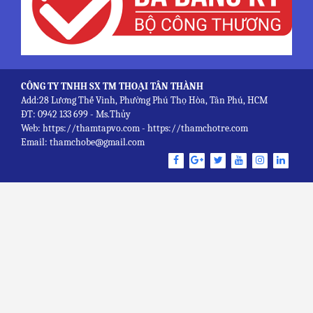
CÔNG TY TNHH SX TM THOẠI TÂN THÀNH
Add:28 Lương Thế Vinh, Phường Phú Thọ Hòa, Tân Phú, HCM
ĐT: 0942 133 699 - Ms.Thủy
Web: https://thamtapvo.com - https://thamchotre.com
Email: thamchobe@gmail.com