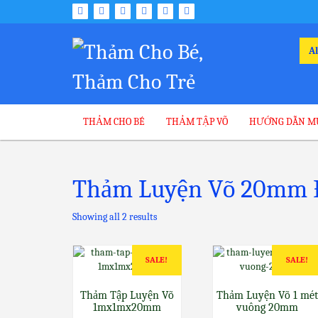
Skip
to
content
Sea
for:
THẢM CHO BÉ
THẢM TẬP VÕ
HƯỚNG DẪN M
Thảm Luyện Võ 20mm 
Showing all 2 results
SALE!
SALE!
Thảm Tập Luyện Võ
Thảm Luyện Võ 1 mét
1mx1mx20mm
vuông 20mm