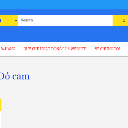
rch
UA HÀNG
QUY CHẾ HOẠT ĐỘNG CỦA WEBSITE
VỀ CHÚNG TÔI
Đỏ cam