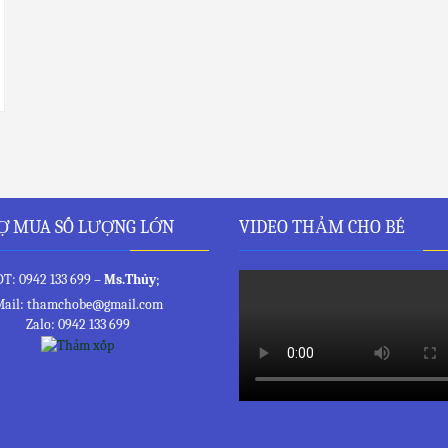
Ợ MUA SỐ LƯỢNG LỚN
VIDEO THẢM CHO BÉ
ĐT: 0942 133 699 –
Ms.Thủy
;
ail: thamchobe@gmail.com
Zalo: 0942 133 699