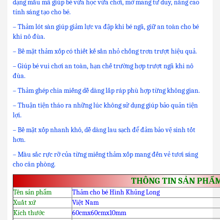
dạng mẫu mã giúp bé vừa học vừa chơi, mở mang tư duy, nâng cao
tính sáng tạo cho bé.
– Thảm lót sàn giúp giảm lực va đập khi bé ngã, giữ an toàn cho bé
khi nô đùa.
– Bề mặt thảm xốp có thiết kế sần nhỏ chống trơn trượt hiệu quả.
– Giúp bé vui chơi an toàn, hạn chế trường hợp trượt ngã khi nô
đùa.
– Thảm ghép chia miếng dễ dàng lắp ráp phù hợp từng không gian.
– Thuận tiện tháo ra những lúc không sử dụng giúp bảo quản tiện
lợi.
– Bề mặt xốp nhanh khô, dễ dàng lau sạch để đảm bảo vệ sinh tốt
hơn.
– Màu sắc rực rỡ của từng miếng thảm xốp mang đến vẻ tươi sáng
cho căn phòng.
THÔNG TIN SẢN PHẨ
Tên sản phẩm
Thảm cho bé Hình Khủng Long
Xuất xứ
Việt Nam
Kích thước
60cmx60cmx10mm