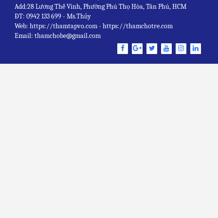
Add:28 Lương Thế Vinh, Phường Phú Thọ Hòa, Tân Phú, HCM
ĐT: 0942 133 699 - Ms.Thủy
Web: https://thamtapvo.com - https://thamchotre.com
Email: thamchobe@gmail.com