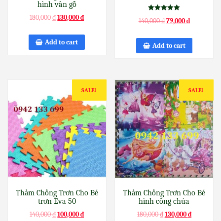
hình vân gỗ
Rated
180,000
₫
130,000
₫
140,000
₫
79,000
₫
5.00
out of 5
Add to cart
Add to cart
SALE!
SALE!
Thảm Chống Trơn Cho Bé
Thảm Chống Trơn Cho Bé
trơn Eva 50
hình công chúa
140,000
₫
100,000
₫
180,000
₫
130,000
₫