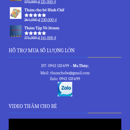
170,000
₫
135,000
₫
Rated
5.00
out of 5
Thảm cho bé Hình Chữ
364,000
₫
230,000
₫
Rated
5.00
out of 5
Thảm Tập Võ 16mm
175,000
₫
145,000
₫
Rated
5.00
out of 5
HỖ TRỢ MUA SỐ LƯỢNG LỚN
ĐT: 0942 133 699 –
Ms.Thủy
;
Mail: thamchobe@gmail.com
Zalo: 0942 133 699
VIDEO THẢM CHO BÉ
Trình
chơi