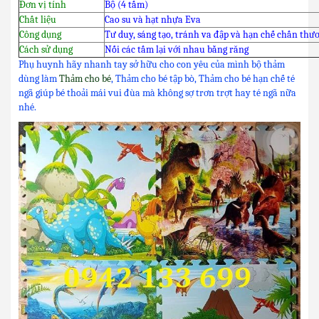
Đơn vị tính
Bộ (4 tấm)
Chất liệu
Cao su và hạt nhựa Eva
Công dụng
Tư duy, sáng tạo, tránh va đập và hạn chế chấn thư
Cách sử dụng
Nối các tấm lại với nhau bằng răng
Phụ huynh hãy nhanh tay sở hữu cho con yêu của mình bộ thảm
dùng làm
Thảm cho bé
, Thảm cho bé tập bò, Thảm cho bé hạn chế té
ngã giúp bé thoải mái vui đùa mà không sợ trơn trợt hay té ngã nữa
nhé.