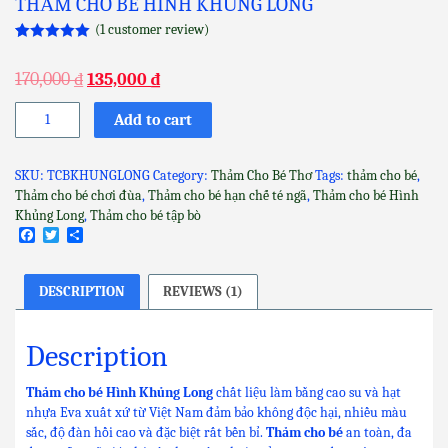
THẢM CHO BÉ HÌNH KHỦNG LONG
(
1
customer review)
Rated
1
5.00
out of 5
170,000
₫
135,000
₫
based on
customer
rating
Thảm
Add to cart
cho
bé
Hình
SKU:
TCBKHUNGLONG
Category:
Thảm Cho Bé Thơ
Tags:
thảm cho bé
,
Khủng
Thảm cho bé chơi đùa
,
Thảm cho bé hạn chế té ngã
,
Thảm cho bé Hình
Long
Khủng Long
,
Thảm cho bé tập bò
quantity
Facebook
Twitter
Share
DESCRIPTION
REVIEWS (1)
Description
Thảm cho bé Hình Khủng Long
chất liệu làm bằng cao su và hạt
nhựa Eva xuất xứ từ Việt Nam đảm bảo không độc hại, nhiều màu
sắc, độ đàn hồi cao và đặc biệt rất bền bỉ.
Thảm cho bé
an toàn, đa